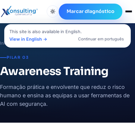
Marcar diagnóstico
This site is also available in English.
View in English →
Continuar em português
Início
/
Serviços
/
Awareness Training
PILAR 03
Awareness Training
Formação prática e envolvente que reduz o risco
humano e ensina as equipas a usar ferramentas de
AI com segurança.