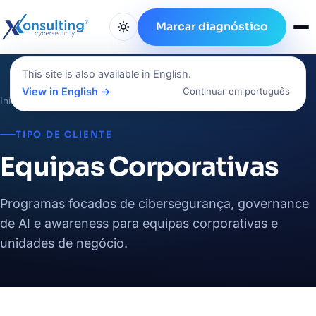
Marcar diagnóstico
This site is also available in English.
View in English →
Continuar em português
Início
/
Setores
/
Equipas Corporativas
TIPO DE CLIENTE
Equipas Corporativas
Programas focados de cibersegurança, governance
de AI e awareness para equipas corporativas e
unidades de negócio.