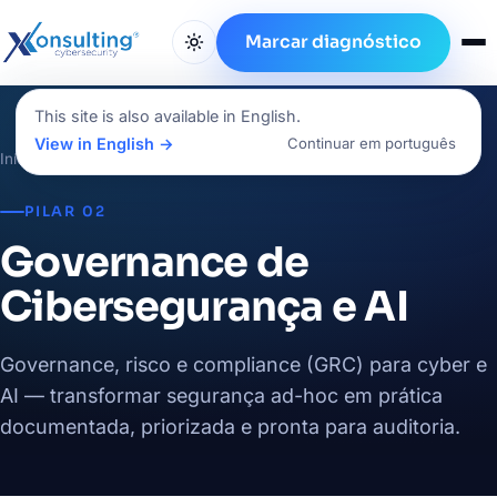
Marcar diagnóstico
This site is also available in English.
View in English →
Continuar em português
Início
/
Serviços
/
Governance de Cibersegurança e AI
PILAR 02
Governance de
Cibersegurança e AI
Governance, risco e compliance (GRC) para cyber e
AI — transformar segurança ad-hoc em prática
documentada, priorizada e pronta para auditoria.